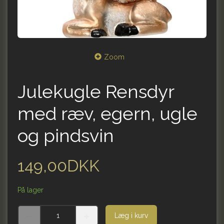
Zoom
Julekugle Rensdyr
med ræv, egern, ugle
og pindsvin
149,00DKK
På lager
Læg i kurv