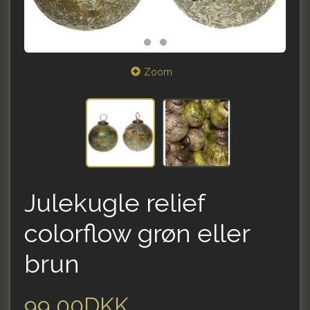
Zoom
Julekugle relief
colorflow grøn eller
brun
99,00DKK