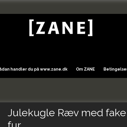
Sådan handler du på www.zane.dk
Om ZANE
Betingelser
Julekugle Ræv med fake
fur