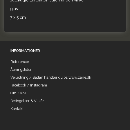
Julekugle Luftballon Julemanden vinker
glas
7 x 5 cm
INFORMATIONER
Referencer
Åbningstider
Vejledning / Sådan handler du på www.zane.dk
Facebook / Instagram
Om ZANE
Betingelser & Vilkår
Kontakt