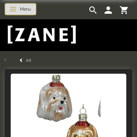
Menu
Skifte navigation
Jul