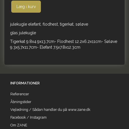
Læg i kurv
julekugle elefant, flodhest, tigerkat, søløve
glas julekugle
Tigerkat 9.8x4.9x13.7cm- Flodhest 12.2x6.2x11cm- Søløve
9.3x5.7x11.7cm- Elefant 7.5x7.8x12.3cm
INFORMATIONER
Referencer
Åbningstider
Vejledning / Sådan handler du på www.zane.dk
Facebook / Instagram
Om ZANE