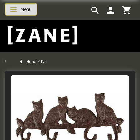
Menu
Skifte navigation
Hund / Kat