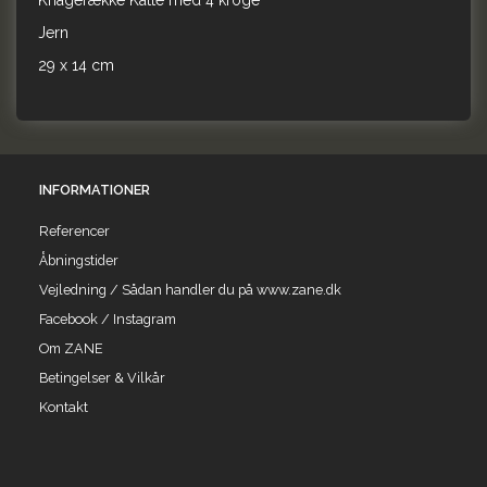
Knagerække Katte med 4 kroge
Jern
29 x 14 cm
INFORMATIONER
Referencer
Åbningstider
Vejledning / Sådan handler du på www.zane.dk
Facebook / Instagram
Om ZANE
Betingelser & Vilkår
Kontakt