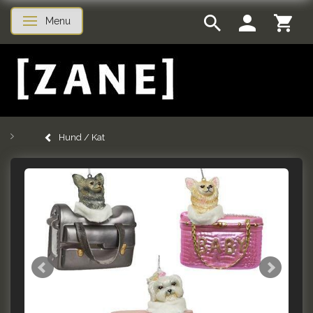
Menu
Skifte navigation
Hund / Kat