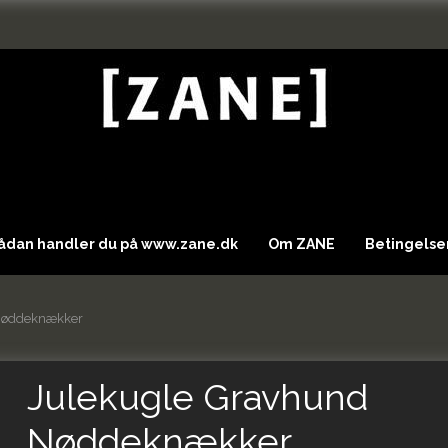
Sådan handler du på www.zane.dk
Om ZANE
Betingelser
Nøddeknækker
Julekugle Gravhund
Nøddeknækker