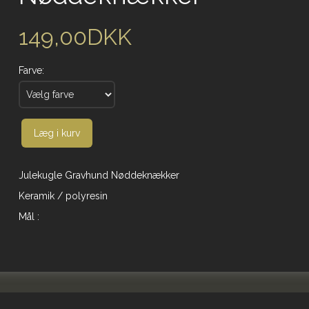
149,00DKK
Farve:
Læg i kurv
Julekugle Gravhund Nøddeknækker
Keramik / polyresin
Mål :