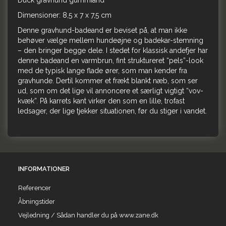
Duck gravhund gummiand
Dimensioner:
8,5 x 7 x 7,5 cm
Denne gravhund-badeand er beviset på, at man ikke
behøver vælge mellem hundeøjne og badekar-stemning
– den bringer begge dele. I stedet for klassisk andefjer har
denne badeand en varmbrun, fint struktureret “pels”-look
med de typisk lange flade ører, som man kender fra
gravhunde. Dertil kommer et frækt blankt næb, som ser
ud, som om det lige vil annoncere et særligt vigtigt “vov-
kvæk”. På karrets kant virker den som en lille, trofast
ledsager, der lige tjekker situationen, før du stiger i vandet.
INFORMATIONER
Referencer
Åbningstider
Vejledning / Sådan handler du på www.zane.dk