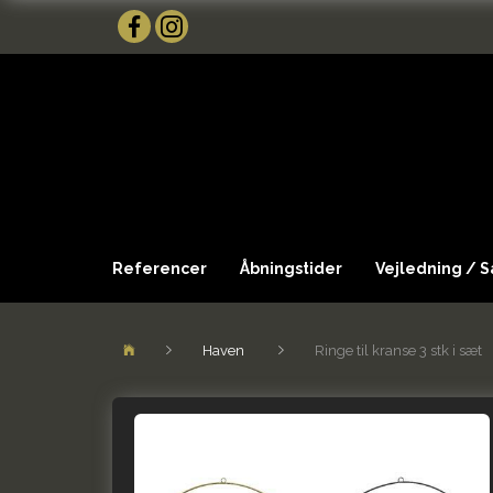
Referencer
Åbningstider
Vejledning / 
Haven
Ringe til kranse 3 stk i sæt