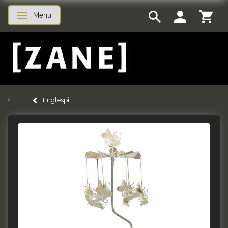
Menu
Skifte navigation
Englespil