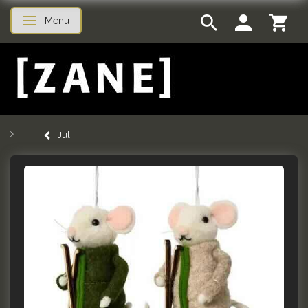
Menu
Skifte navigation
Jul