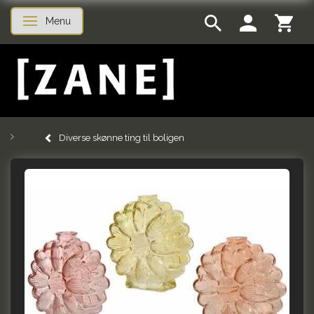
Menu
Skifte navigation
Diverse skønne ting til boligen