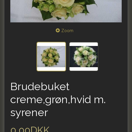
Zoom
Brudebuket
creme,grøn,hvid m.
syrener
0,00DKK