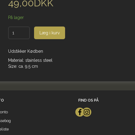
49,00DKK
På lager
Læg i kurv
Udstikker Kødben
Material: stainless steel
Size: ca. 9,5 cm
TO
FIND OS PÅ
onto
ssebog
liste