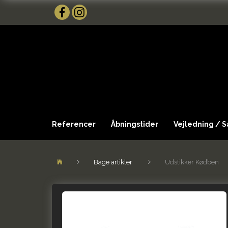
Referencer
Åbningstider
Vejledning / 
Bage artikler
Udstikker Kødben