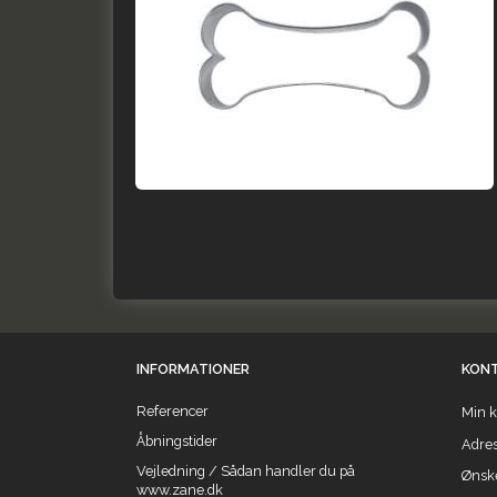
INFORMATIONER
KON
Referencer
Min k
Åbningstider
Adre
Vejledning / Sådan handler du på
Ønske
www.zane.dk