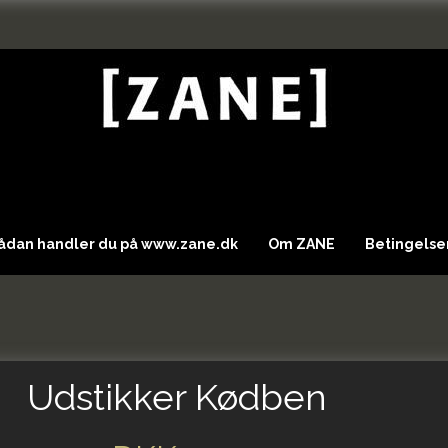
Sådan handler du på www.zane.dk
Om ZANE
Betingelser
Udstikker Kødben