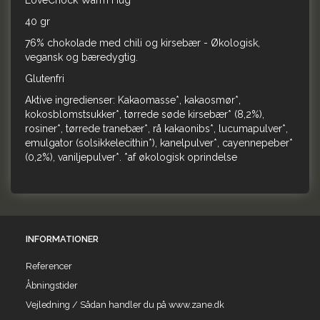
LoveChock Warm Hug
40 gr
76% chokolade med chili og kirsebær - Økologisk,
vegansk og bæredygtig.
Glutenfri
Aktive ingredienser:
Kakaomasse*, kakaosmør*,
kokosblomstsukker*, tørrede søde kirsebær* (8,2%),
rosiner*, tørrede tranebær*, rå kakaonibs*, lucumapulver*,
emulgator (solsikkelecithin*), kanelpulver*, cayennepeber*
(0,2%), vaniljepulver*. *af økologisk oprindelse
INFORMATIONER
Referencer
Åbningstider
Vejledning / Sådan handler du på www.zane.dk