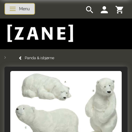
Menu
Skifte navigation
Panda & isbjørne