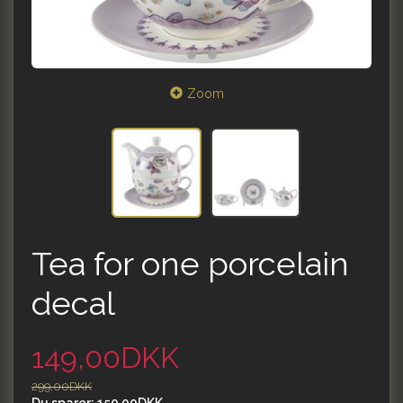
Zoom
Tea for one porcelain
decal
149,00DKK
299,00DKK