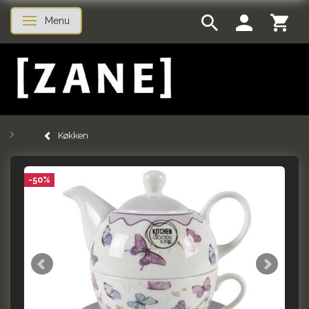
Menu
Skifte navigation
Køkken
-50%