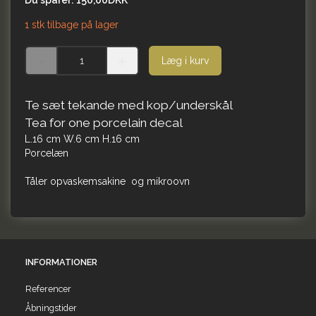
Du sparer:
150,00DKK
1 stk tilbage på lager
Læg i kurv
Te sæt tekande med kop/underskål
Tea for one porcelain decal
L.16 cm W.6 cm H.16 cm
Porcelæn
Tåler opvaskemsakine og mikroovn
INFORMATIONER
Referencer
Åbningstider