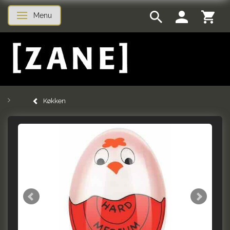
Menu
Skifte navigation
Køkken