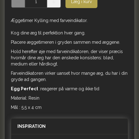
Læg i kurv
Æggetimer Kylling med farveindikator.
Kog dine æg til perfektion hver gang.
Placere æggetimeren i gryden sammen med æggene.
Hold herefter øje med farveindikatoren, der viser præcis
hvornår dine æg har den ønskede konsistens: blød,
medium eller hårdkogt.
Farveindikatoren virker uanset hvor mange æg, du har i din
gryde ad gangen.
Egg Perfect
:reagerer på varme og ikke tid
Material: Resin
Mål : 5,5 x 4 cm
INSPIRATION