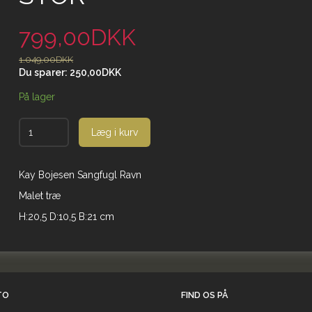
799,00DKK
1.049,00DKK
Du sparer:
250,00DKK
På lager
Læg i kurv
Kay Bojesen Sangfugl Ravn
Malet træ
H:20,5 D:10,5 B:21 cm
TO
FIND OS PÅ