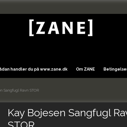
Sådan handler du på www.zane.dk
Om ZANE
Betingelser
en Sangfugl Ravn STOR
Kay Bojesen Sangfugl Ra
STOR