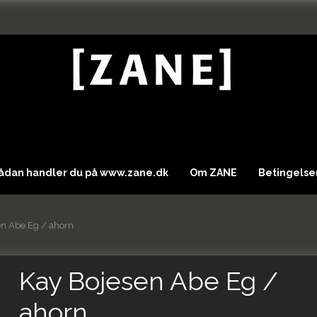
Sådan handler du på www.zane.dk
Om ZANE
Betingelser
en Abe Eg / ahorn
Kay Bojesen Abe Eg /
ahorn