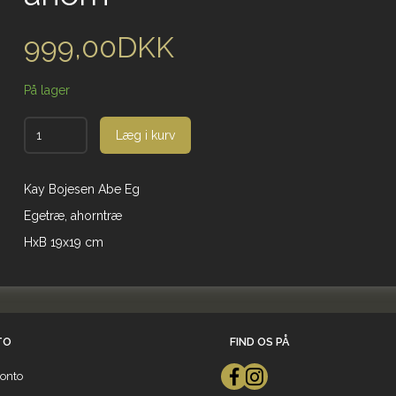
999,00DKK
På lager
Læg i kurv
Kay Bojesen Abe Eg
Egetræ, ahorntræ
HxB 19x19 cm
TO
FIND OS PÅ
onto