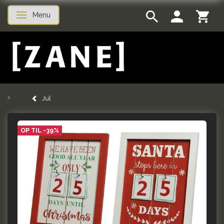
Menu
Skifte navigation
Jul
OP TIL -39%