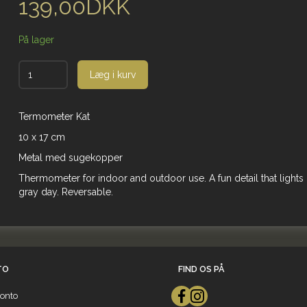
139,00DKK
På lager
Læg i kurv
Termometer Kat
10 x 17 cm
Metal med sugekopper
Thermometer for indoor and outdoor use. A fun detail that lights
gray day. Reversable.
TO
FIND OS PÅ
onto