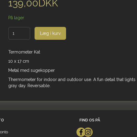
139,00DKK
På lager
Læg i kurv
Termometer Kat
10 x 17 cm
Metal med sugekopper
Thermometer for indoor and outdoor use. A fun detail that lights
gray day. Reversable.
TO
FIND OS PÅ
onto