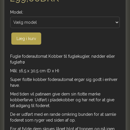
Model:
Læg i kurv
Fugle foderautomat Kobber til fuglekugler, nødder eller
fuglefrø
Mål: 16,5 x 30,5 cm (D x H)
Super flotte kobber foderautomat ergør sig godt i enhver
have.
Med tiden vil patinaen give dem sin flotte mørke
kobberfarve. Udført i pladekobber og har net for at give
let adgang til foderet.
De er udført med en rande omkring bunden for at samle
foderet som ryger ved siden af op.
For at fylde dem skrues låget blot af toppen og på igen